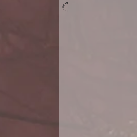
<
>
/
14