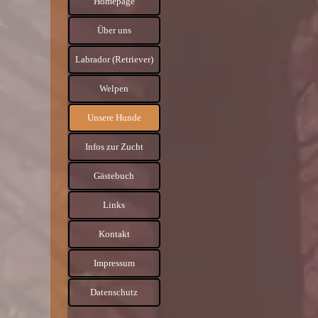
Homepage
Über uns
▼
Labrador (Retriever)
▼
Welpen
▼
Unsere Hunde
▼
Infos zur Zucht
▼
Gästebuch
Links
▼
Kontakt
Impressum
Datenschutz