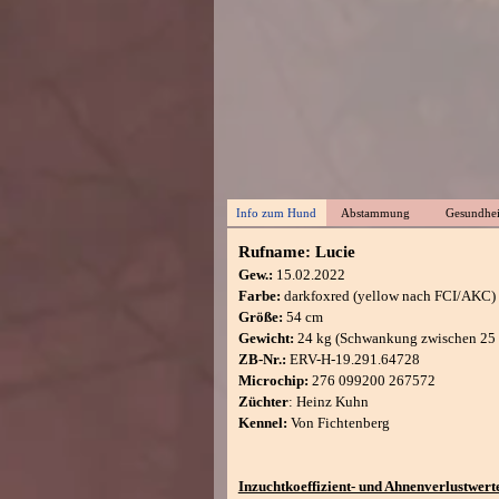
Info zum Hund
Abstammung
Gesundhei
Rufname: Lucie
Gew.:
15.02.2022
Farbe:
darkfoxred (yellow nach FCI/AKC)
Größe
:
54 cm
Gewicht
:
24 kg (Schwankung zwischen 25 
ZB-Nr.:
ERV-H-19.291.64728
Microchip:
276 099200 267572
Züchter
: Heinz Kuhn
Kennel:
Von Fichtenberg
Inzuchtkoeffizient- und Ahnenverlustwert