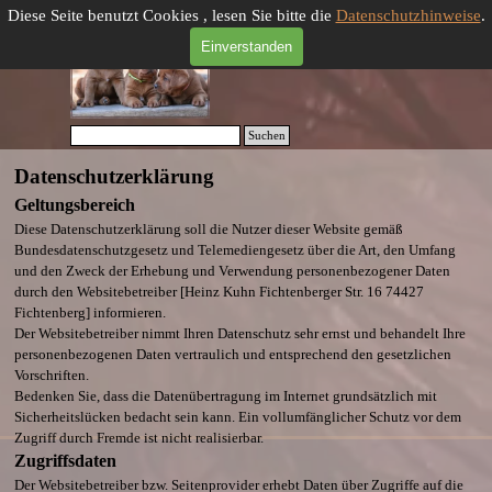
Direkt zum Seiteninhalt
Menü überspringen
Diese Seite benutzt Cookies , lesen Sie bitte die
Datenschutzhinweise
.
Einverstanden
Suchen
Datenschutzerklärung
Geltungsbereich
Diese Datenschutzerklärung soll die Nutzer dieser Website gemäß
Bundesdatenschutzgesetz und Telemediengesetz über die Art, den Umfang
und den Zweck der Erhebung und Verwendung personenbezogener Daten
durch den Websitebetreiber
[Heinz Kuhn Fichtenberger Str. 16 74427
Fichtenberg]
informieren.
Der Websitebetreiber nimmt Ihren Datenschutz sehr ernst und behandelt Ihre
personenbezogenen Daten vertraulich und entsprechend den gesetzlichen
Vorschriften.
Bedenken Sie, dass die Datenübertragung im Internet grundsätzlich mit
Sicherheitslücken bedacht sein kann. Ein vollumfänglicher Schutz vor dem
Zugriff durch Fremde ist nicht realisierbar.
Zugriffsdaten
Der Websitebetreiber bzw. Seitenprovider erhebt Daten über Zugriffe auf die