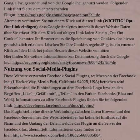
Google Inc. gesendet und von der Google Inc. genutzt werden. Folgender
Link führt Sie zu dem entsprechenden
Plugin:
https://tools.google.com/dlpage/gaoptout?hl=de
Alternativ verhindern Sie mit einem Klick auf diesen Link
(WICHTIG!
Opt
-
Out-Link einfügen)
, dass Google Analytics innerhalb dieser Website Daten
über Sie erfasst. Mit dem Klick auf obigen Link laden Sie ein „Opt-Out-
Cookie“ herunter. Ihr Browser muss die Speicherung von Cookies also hierzu
grundsätzlich erlauben. Löschen Sie Ihre Cookies regelmäßig, ist ein erneuter
Klick auf den Link bei jedem Besuch dieser Website vonnöten.
Hier finden Sie weitere Informationen zur Datennutzung durch die Google
Inc.:
https://support.google.com/analytics/answer/6004245?hl=de
Nutzung von
Social
-Media-
Plugins
Diese Website verwendet Facebook Social Plugins, welches von der Facebook
Inc. (1 Hacker Way, Menlo Park, California 94025, USA) betrieben wird.
Erkennbar sind die Einbindungen an dem Facebook-Logo bzw. an den
Begriffen „Like“, „Gefällt mir“, „Teilen“ in den Farben Facebooks (Blau und
Weiß). Informationen zu allen Facebook-Plugins finden Sie im folgenden
Link:
https://developers.facebook.com/docs/plugins/
Das Plugin stellt eine direkte Verbindung zwischen Ihrem Browser und den
Facebook-Servern her. Der Websitebetreiber hat keinerlei Einfluss auf die
Natur und den Umfang der Daten, welche das Plugin an die Server der
Facebook Inc. übermittelt. Informationen dazu finden Sie
hier:
https://www.facebook.com/help/186325668085084