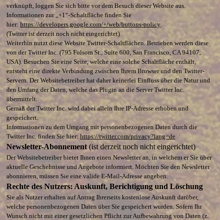
verknüpft, loggen Sie sich bitte vor dem Besuch dieser Website aus.
Informationen zur „+1“-Schaltfläche finden Sie
hier:
https://developers.google.com/+/web/buttons-policy
.
(Twitter ist derzeit noch nicht eingerichtet)
Weiterhin nutzt diese Website Twitter-Schaltflächen. Betrieben werden diese
von der Twitter Inc. (795 Folsom St., Suite 600, San Francisco, CA 94107,
USA). Besuchen Sie eine Seite, welche eine solche Schaltfläche enthält,
entsteht eine direkte Verbindung zwischen Ihrem Browser und den Twitter-
Servern. Der Websitebetreiber hat daher keinerlei Einfluss über die Natur und
den Umfang der Daten, welche das Plugin an die Server Twitter Inc.
übermittelt.
Gemäß der Twitter Inc. wird dabei allein Ihre IP-Adresse erhoben und
gespeichert.
Informationen zu dem Umgang mit personenbezogenen Daten durch die
Twitter Inc. finden Sie hier:
https://twitter.com/privacy?lang=de
Newsletter-Abonnement
(ist derzeit noch nicht eingerichtet)
Der Websitebetreiber bietet Ihnen einen Newsletter an, in welchem er Sie über
aktuelle Geschehnisse und Angebote informiert. Möchten Sie den Newsletter
abonnieren, müssen Sie eine valide E-Mail-Adresse angeben.
Rechte des Nutzers: Auskunft, Berichtigung und Löschung
Sie als Nutzer erhalten auf Antrag Ihrerseits kostenlose Auskunft darüber,
welche personenbezogenen Daten über Sie gespeichert wurden. Sofern Ihr
Wunsch nicht mit einer gesetzlichen Pflicht zur Aufbewahrung von Daten (z.