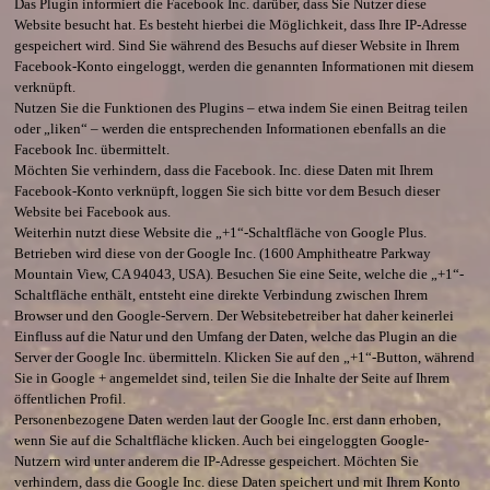
Das Plugin informiert die Facebook Inc. darüber, dass Sie Nutzer diese
Website besucht hat. Es besteht hierbei die Möglichkeit, dass Ihre IP-Adresse
gespeichert wird. Sind Sie während des Besuchs auf dieser Website in Ihrem
Facebook-Konto eingeloggt, werden die genannten Informationen mit diesem
verknüpft.
Nutzen Sie die Funktionen des Plugins – etwa indem Sie einen Beitrag teilen
oder „liken“ – werden die entsprechenden Informationen ebenfalls an die
Facebook Inc. übermittelt.
Möchten Sie verhindern, dass die Facebook. Inc. diese Daten mit Ihrem
Facebook-Konto verknüpft, loggen Sie sich bitte vor dem Besuch dieser
Website bei Facebook aus.
Weiterhin nutzt diese Website die „+1“-Schaltfläche von Google Plus.
Betrieben wird diese von der Google Inc. (1600 Amphitheatre Parkway
Mountain View, CA 94043, USA). Besuchen Sie eine Seite, welche die „+1“-
Schaltfläche enthält, entsteht eine direkte Verbindung zwischen Ihrem
Browser und den Google-Servern. Der Websitebetreiber hat daher keinerlei
Einfluss auf die Natur und den Umfang der Daten, welche das Plugin an die
Server der Google Inc. übermitteln. Klicken Sie auf den „+1“-Button, während
Sie in Google + angemeldet sind, teilen Sie die Inhalte der Seite auf Ihrem
öffentlichen Profil.
Personenbezogene Daten werden laut der Google Inc. erst dann erhoben,
wenn Sie auf die Schaltfläche klicken. Auch bei eingeloggten Google-
Nutzern wird unter anderem die IP-Adresse gespeichert. Möchten Sie
verhindern, dass die Google Inc. diese Daten speichert und mit Ihrem Konto