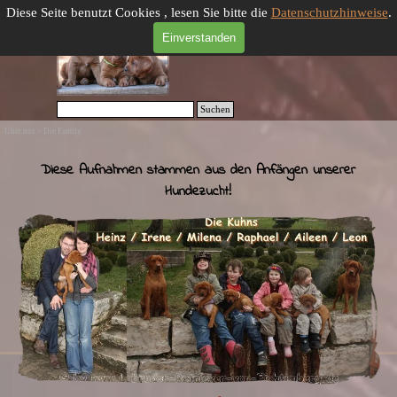
Direkt zum Seiteninhalt
Menü überspringen
Diese Seite benutzt Cookies , lesen Sie bitte die
Datenschutzhinweise
.
Einverstanden
Suchen
Über uns > Die Family
Diese Aufnahmen stammen aus den Anfängen unserer
Hundezucht!